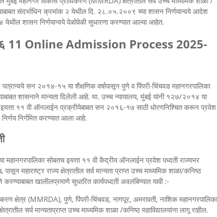
तील मुंबई महानगर विकास प्राधिकरण (MMRDA) क्षेत्रातील सर्व उच्च माध्यमिक शाळा /
ण्याबाबत संदर्भाधिन क्रमांक २ येथील दि. २८.०५.२००९ च्या शासन निर्णयान्वये आदेश
४ येथील शासन निर्णयान्वये वेळोवेळी सुधारणा करण्यात आल्या आहेत.
२०२६ 11 Online Admission Process 2025-
पत्रान्वये सन २०१४-१५ या शैक्षणिक वर्षापासून पुणे व पिंपरी-चिंचवड महानगरपालिका
रण्याबाबत शासनाने मान्यता दिलेली आहे. मा. उच्च न्यायालय, मुंबई यांनी १२७/२०१४ या
र इयत्ता ११ वी ऑनलाईन प्रक्रीयेबाबत सन २०१६-१७ साठी धोरणनिश्चित करून प्रवेश
सन निर्णय निर्गमित करण्यात आला आहे.
ती
या महानगरपालिका सोबतच इयत्ता ११ वी केंद्रीय ऑनलाईन प्रवेश पध्दती राज्यभर
ासून महाराष्ट्र राज्य क्षेत्रातील सर्व मान्यता प्राप्त उच्च माध्यमिक शाळा/कनिष्ठ
ने करण्याबाबत खालीलप्रमाणे सुधारित कार्यपध्दती अवलंबिण्यात यावी :-
धिकरण क्षेत्र (MMRDA), पुणे, पिंपरी-चिंचवड, नागपूर, अमरावती, नाशिक महानगरपालिक
ेत्रातील सर्व मान्यताप्राप्त उच्च माध्यमिक शाळा /कनिष्ठ महाविद्यालयांना लागू राहील.