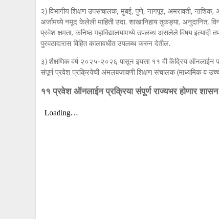
२) विभागीय शिक्षण उपसंचालक, मुंबई, पुणे, नागपूर, अमरावती, नाशिक, और
अर्जामध्ये नमूद केलेली माहिती उदा. शाखानिहाय तुकड्या, अनुदानित, विन
प्रवेश क्षमता, कनिष्ठ महाविद्यालयामध्ये उपलब्ध असलेले विषय इत्यादी 
पुरवठादारास विहित कालावधीत उपलब्ध करुन देतील.
३) शैक्षणिक वर्ष २०२५-२०२६ पासून इयत्ता ११ वी केंद्रिय ऑनलाईन प्रवेश
संपूर्ण प्रवेश प्रक्रियेची अंमलबजावणी शिक्षण संचालक (माध्यमिक व उच्च
११ प्रवेश ऑनलाईन प्रक्रिया संपूर्ण राज्यभर होणार शासन 