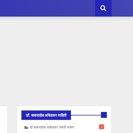
डॉ. बाबासाहेब आंबेडकर माहिती
2
डॉ बाबासाहेब आंबेडकर जयंती भाषण