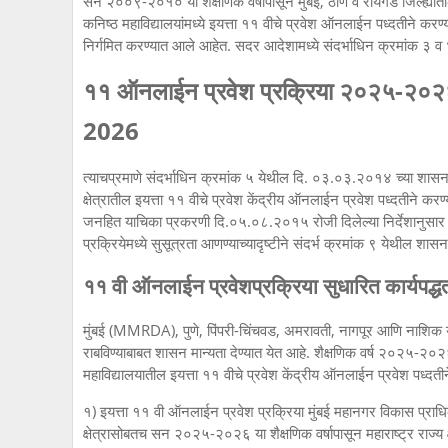
सन २००९-२०१० या शैक्षणिक वर्षापासून मुंबई, ठाणे व रायगड जिल्ह्या
कनिष्ठ महाविद्यालयांमध्ये इयत्ता ११ वीचे प्रवेश ऑनलाईन पध्दतीने कर
निर्गमित करण्यात आले आहेत. सदर आदेशामध्ये संदर्भाधिन क्रमांक ३ व 
११ ऑनलाईन प्रवेश प्रक्रिया २०२५-
2026
त्याचप्रमाणे संदर्भाधिन क्रमांक ५ येथील दि. ०३.०३.२०१४ च्या शासन 
क्षेत्रातील इयत्ता ११ वीचे प्रवेश केंद्रीय ऑनलाईन प्रवेश पध्दतीने क
जनहित याचिका प्रकरणी दि.०५.०८.२०१५ रोजी दिलेल्या निर्देशानुसा
प्रक्रियेमध्ये सुसूत्रता आणण्याच्यादृष्टीने संदर्भ क्रमांक ९ येथील शा
११ वी ऑनलाईन प्रवेशप्रक्रिया सुधारित कार्यपद्ध
मुंबई (MMRDA), पुणे, पिंपरी-चिंचवड, अमरावती, नागपूर आणि नाशिक 
राबविण्याबाबत शासन मान्यता देण्यात येत आहे. शैक्षणिक वर्ष २०२५-२०२६ प
महाविद्यालयातील इयत्ता ११ वीचे प्रवेश केंद्रीय ऑनलाईन प्रवेश पध्दती
१) इयत्ता ११ वी ऑनलाईन प्रवेश प्रक्रिया मुंबई महानगर विकास प्रा
क्षेत्रासोबतच सन २०२५-२०२६ या शैक्षणिक वर्षापासून महाराष्ट्र राज्य क्ष