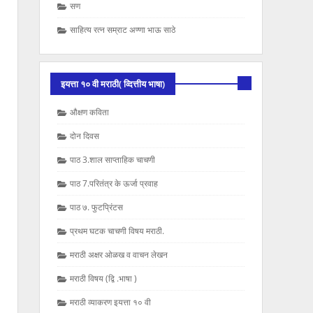
सण
साहित्य रत्न सम्राट अण्णा भाऊ साठे
इयत्ता १० वी मराठी( व्दित्तीय भाषा)
औक्षण कविता
दोन दिवस
पाठ 3.शाल साप्ताहिक चाचणी
पाठ 7.परितंत्र के ऊर्जा प्रवाह
पाठ ७. फुटप्रिंटस
प्रथम घटक चाचणी विषय मराठी.
मराठी अक्षर ओळख व वाचन लेखन
मराठी विषय (द्वि .भाषा )
मराठी व्याकरण इयत्ता १० वी